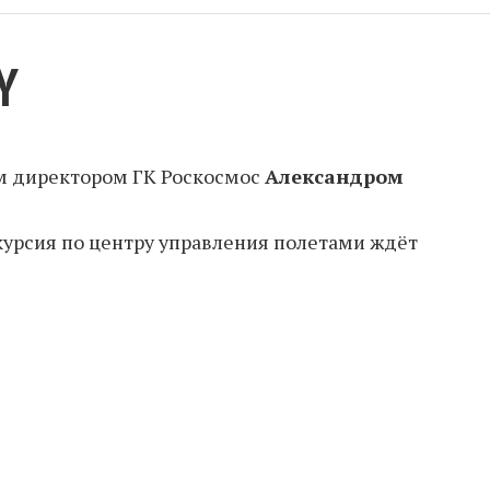
Y
м директором ГК Роскосмос
Александром
курсия по центру управления полетами ждёт